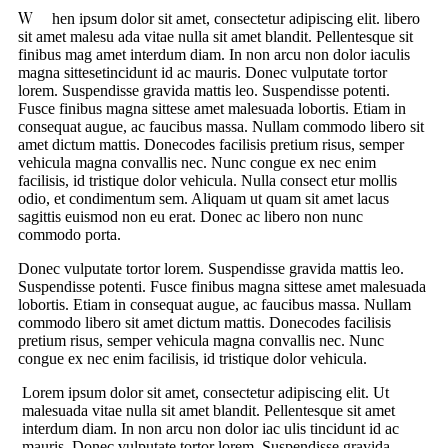
W
hen ipsum dolor sit amet, consectetur adipiscing elit. libero
sit amet malesu ada vitae nulla sit amet blandit. Pellentesque sit
finibus mag amet interdum diam. In non arcu non dolor iaculis
magna sittesetincidunt id ac mauris. Donec vulputate tortor
lorem. Suspendisse gravida mattis leo. Suspendisse potenti.
Fusce finibus magna sittese amet malesuada lobortis. Etiam in
consequat augue, ac faucibus massa. Nullam commodo libero sit
amet dictum mattis. Donecodes facilisis pretium risus, semper
vehicula magna convallis nec. Nunc congue ex nec enim
facilisis, id tristique dolor vehicula. Nulla consect etur mollis
odio, et condimentum sem. Aliquam ut quam sit amet lacus
sagittis euismod non eu erat. Donec ac libero non nunc
commodo porta.
Donec vulputate tortor lorem. Suspendisse gravida mattis leo.
Suspendisse potenti. Fusce finibus magna sittese amet malesuada
lobortis. Etiam in consequat augue, ac faucibus massa. Nullam
commodo libero sit amet dictum mattis. Donecodes facilisis
pretium risus, semper vehicula magna convallis nec. Nunc
congue ex nec enim facilisis, id tristique dolor vehicula.
Lorem ipsum dolor sit amet, consectetur adipiscing elit. Ut
malesuada vitae nulla sit amet blandit. Pellentesque sit amet
interdum diam. In non arcu non dolor iac ulis tincidunt id ac
mauris. Donec vulputate tortor lorem. Suspendisse gravida